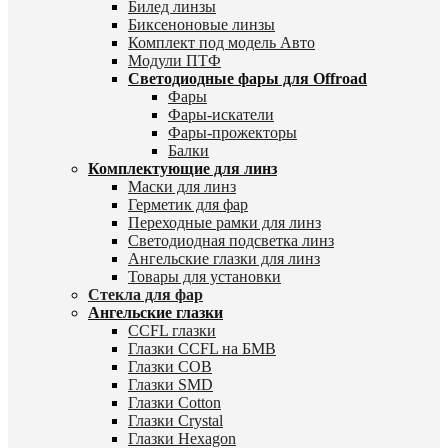
Билед линзы
Биксеноновые линзы
Комплект под модель Авто
Модули ПТФ
Светодиодные фары для Offroad
Фары
Фары-искатели
Фары-прожекторы
Балки
Комплектующие для линз
Маски для линз
Герметик для фар
Переходные рамки для линз
Светодиодная подсветка линз
Ангельские глазки для линз
Товары для установки
Стекла для фар
Ангельские глазки
CCFL глазки
Глазки CCFL на БМВ
Глазки COB
Глазки SMD
Глазки Cotton
Глазки Crystal
Глазки Hexagon