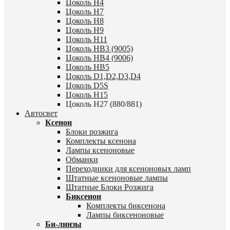
Цоколь H4
Цоколь H7
Цоколь H8
Цоколь H9
Цоколь H11
Цоколь HB3 (9005)
Цоколь HB4 (9006)
Цоколь HB5
Цоколь D1,D2,D3,D4
Цоколь D5S
Цоколь H15
Цоколь H27 (880/881)
Автосвет
Ксенон
Блоки розжига
Комплекты ксенона
Лампы ксеноновые
Обманки
Переходники для ксеноновых ламп
Штатные ксеноновые лампы
Штатные Блоки Розжига
Биксенон
Комплекты биксенона
Лампы биксеноновые
Би-линзы