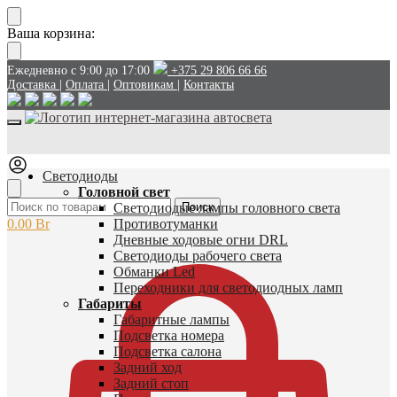
Перейти
Перейти
Ваша корзина:
к
к
навигации
содержанию
Ежедневно с 9:00 до 17:00
+375 29 806 66 66
Доставка
|
Оплата
|
Оптовикам
|
Контакты
Светодиоды
Головной свет
Искать:
Светодиодые лампы головного света
Поиск
0.00
Br
Противотуманки
Дневные ходовые огни DRL
Светодиоды рабочего света
Обманки Led
Переходники для светодиодных ламп
Габариты
Габаритные лампы
Подсветка номера
Подсветка салона
Задний ход
Задний стоп