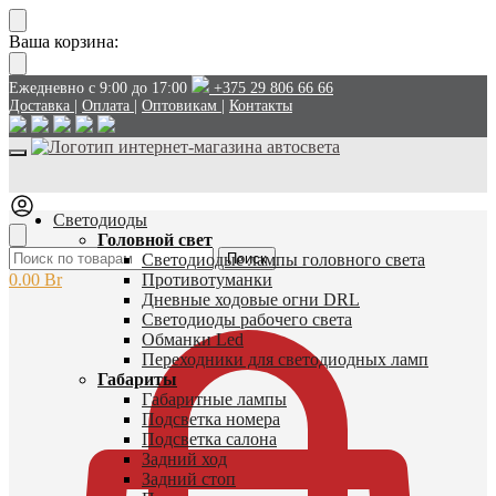
Перейти
Перейти
Ваша корзина:
к
к
навигации
содержанию
Ежедневно с 9:00 до 17:00
+375 29 806 66 66
Доставка
|
Оплата
|
Оптовикам
|
Контакты
Светодиоды
Головной свет
Искать:
Светодиодые лампы головного света
Поиск
0.00
Br
Противотуманки
Дневные ходовые огни DRL
Светодиоды рабочего света
Обманки Led
Переходники для светодиодных ламп
Габариты
Габаритные лампы
Подсветка номера
Подсветка салона
Задний ход
Задний стоп