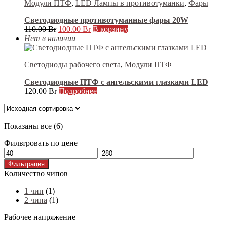
Модули ПТФ
,
LED Лампы в противотуманки
,
Фары
Светодиодные противотуманные фары 20W
Первоначальная
Текущая
110.00
Br
100.00
Br
В корзину
цена
цена:
Нет в наличии
составляла
100.00 Br.
110.00 Br.
Светодиоды рабочего света
,
Модули ПТФ
Светодиодные ПТФ с ангельскими глазками LED
120.00
Br
Подробнее
Показаны все (6)
Фильтровать по цене
Минимальная
Максимальная
цена
цена
Фильтрация
Количество чипов
1 чип
(1)
2 чипа
(1)
Рабочее напряжение