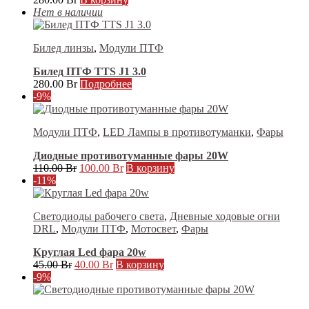
Нет в наличии
Билед линзы
,
Модули ПТФ
Билед ПТФ TTS J1 3.0
280.00
Br
Подробнее
-9%
Модули ПТФ
,
LED Лампы в противотуманки
,
Фары
Диодные противотуманные фары 20W
Первоначальная
Текущая
110.00
Br
100.00
Br
В корзину
цена
цена:
-11%
составляла
100.00 Br.
110.00 Br.
Светодиоды рабочего света
,
Дневные ходовые огни
DRL
,
Модули ПТФ
,
Мотосвет
,
Фары
Круглая Led фара 20w
Первоначальная
Текущая
45.00
Br
40.00
Br
В корзину
цена
цена:
-9%
составляла
40.00 Br.
45.00 Br.