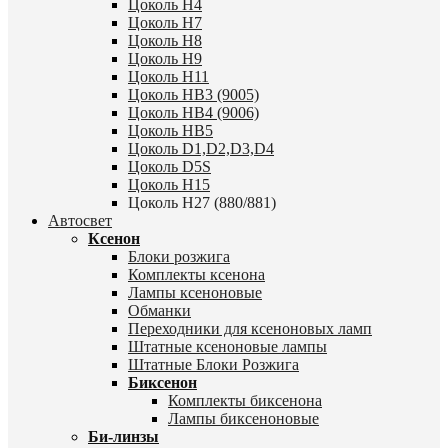
Цоколь H4
Цоколь H7
Цоколь H8
Цоколь H9
Цоколь H11
Цоколь HB3 (9005)
Цоколь HB4 (9006)
Цоколь HB5
Цоколь D1,D2,D3,D4
Цоколь D5S
Цоколь H15
Цоколь H27 (880/881)
Автосвет
Ксенон
Блоки розжига
Комплекты ксенона
Лампы ксеноновые
Обманки
Переходники для ксеноновых ламп
Штатные ксеноновые лампы
Штатные Блоки Розжига
Биксенон
Комплекты биксенона
Лампы биксеноновые
Би-линзы