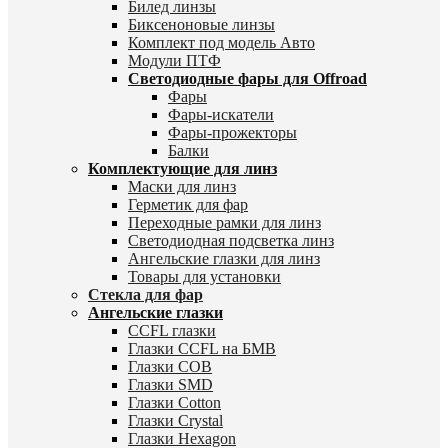
Билед линзы
Биксеноновые линзы
Комплект под модель Авто
Модули ПТФ
Светодиодные фары для Offroad
Фары
Фары-искатели
Фары-прожекторы
Балки
Комплектующие для линз
Маски для линз
Герметик для фар
Переходные рамки для линз
Светодиодная подсветка линз
Ангельские глазки для линз
Товары для установки
Стекла для фар
Ангельские глазки
CCFL глазки
Глазки CCFL на БМВ
Глазки COB
Глазки SMD
Глазки Cotton
Глазки Crystal
Глазки Hexagon