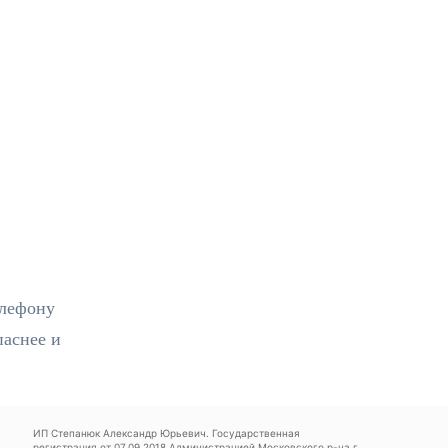
елефону
паснее и
ИП Степанюк Александр Юрьевич. Государственная
регистрация от 07.09.2018 Администрацией Московского р-на г.