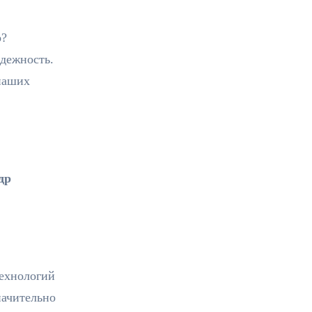
о?
адежность.
 наших
др
технологий
начительно