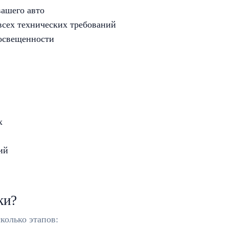
вашего авто
всех технических требований
 освещенности
х
ий
ки?
колько этапов: