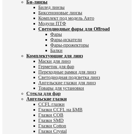
Би-линзы
Билед линзы
Биксеноновые линзы
Комплект под модель Авто
Модули ПТФ
Светодиодные фары для Offroad
Фары
Фары-искатели
Фары-прожекторы
Балки
Комплектующие для линз
Маски для линз
Герметик для фар
Переходные рамки для линз
Светодиодная подсветка линз
Ангельские глазки для линз
Товары для установки
Стекла для фар
Ангельские глазки
CCFL глазки
Глазки CCFL на БМВ
Глазки COB
Глазки SMD
Глазки Cotton
Глазки Crystal