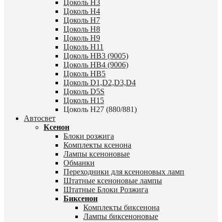
Цоколь H3
Цоколь H4
Цоколь H7
Цоколь H8
Цоколь H9
Цоколь H11
Цоколь HB3 (9005)
Цоколь HB4 (9006)
Цоколь HB5
Цоколь D1,D2,D3,D4
Цоколь D5S
Цоколь H15
Цоколь H27 (880/881)
Автосвет
Ксенон
Блоки розжига
Комплекты ксенона
Лампы ксеноновые
Обманки
Переходники для ксеноновых ламп
Штатные ксеноновые лампы
Штатные Блоки Розжига
Биксенон
Комплекты биксенона
Лампы биксеноновые