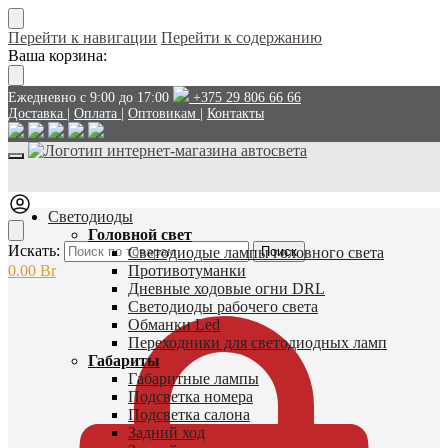
Перейти к навигации
Перейти к содержанию
Ваша корзина:
Ежедневно с 9:00 до 17:00
+375 29 806 66 66
Доставка
|
Оплата
|
Оптовикам
|
Контакты
Светодиоды
Головной свет
Искать:
Светодиодые лампы головного света
Поиск
0.00
Br
Противотуманки
Дневные ходовые огни DRL
Светодиоды рабочего света
Обманки Led
Переходники для светодиодных ламп
Габариты
Габаритные лампы
Подсветка номера
Подсветка салона
Задний ход