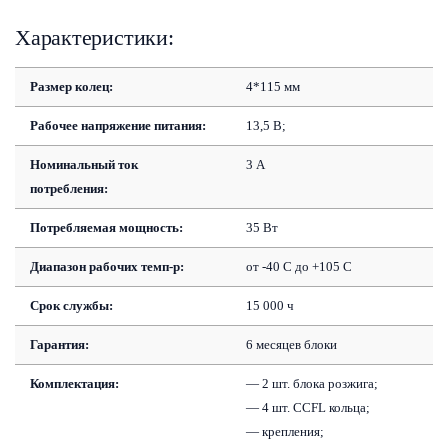
Характеристики:
Размер колец:
4*115 мм
Рабочее напряжение питания:
13,5 В;
Номинальный ток
3 А
потребления:
Потребляемая мощность:
35 Вт
Диапазон рабочих темп-р:
от -40 С до +105 С
Срок службы:
15 000 ч
Гарантия:
6 месяцев блоки
Комплектация:
— 2 шт. блока розжига;
— 4 шт. CCFL кольца;
— крепления;