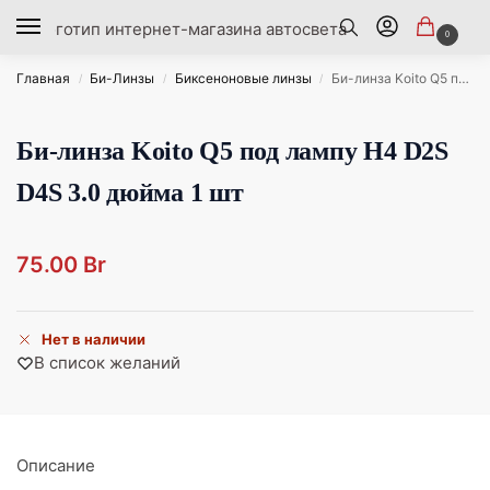
0
Главная
Би-Линзы
Биксеноновые линзы
Би-линза Koito Q5 под лампу H4 D2S D4S 3.0 дюйма 1 шт
/
/
/
Би-линза Koito Q5 под лампу H4 D2S
D4S 3.0 дюйма 1 шт
75.00
Br
Нет в наличии
В список желаний
Описание