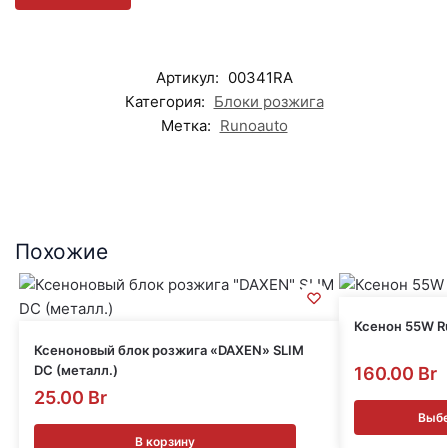
Артикул:
00341RA
Категория:
Блоки розжига
Метка:
Runoauto
Похожие
Ксенон 55W R
Ксеноновый блок розжига «DAXEN» SLIM
DC (металл.)
160.00
Br
25.00
Br
Выбе
В корзину