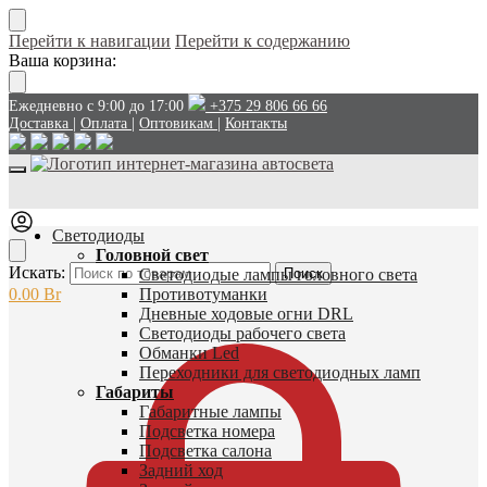
Перейти к навигации
Перейти к содержанию
Ваша корзина:
Ежедневно с 9:00 до 17:00
+375 29 806 66 66
Доставка
|
Оплата
|
Оптовикам
|
Контакты
Светодиоды
Головной свет
Искать:
Светодиодые лампы головного света
Поиск
0.00
Br
Противотуманки
Дневные ходовые огни DRL
Светодиоды рабочего света
Обманки Led
Переходники для светодиодных ламп
Габариты
Габаритные лампы
Подсветка номера
Подсветка салона
Задний ход