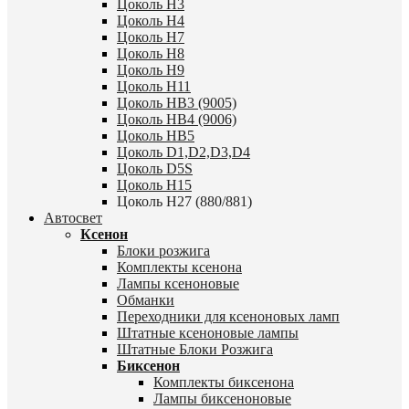
Цоколь H3
Цоколь H4
Цоколь H7
Цоколь H8
Цоколь H9
Цоколь H11
Цоколь HB3 (9005)
Цоколь HB4 (9006)
Цоколь HB5
Цоколь D1,D2,D3,D4
Цоколь D5S
Цоколь H15
Цоколь H27 (880/881)
Автосвет
Ксенон
Блоки розжига
Комплекты ксенона
Лампы ксеноновые
Обманки
Переходники для ксеноновых ламп
Штатные ксеноновые лампы
Штатные Блоки Розжига
Биксенон
Комплекты биксенона
Лампы биксеноновые