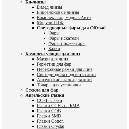
Би-линзы
Билед линзы
Биксеноновые линзы
Комплект под модель Авто
Модули ПТФ
Светодиодные фары для Offroad
Фары
Фары-искатели
Фары-прожекторы
Балки
Комплектующие для линз
Маски для линз
Герметик для фар
Переходные рамки для линз
Светодиодная подсветка линз
Ангельские глазки для линз
Товары для установки
Стекла для фар
Ангельские глазки
CCFL глазки
Глазки CCFL на БМВ
Глазки COB
Глазки SMD
Глазки Cotton
Глазки Crystal