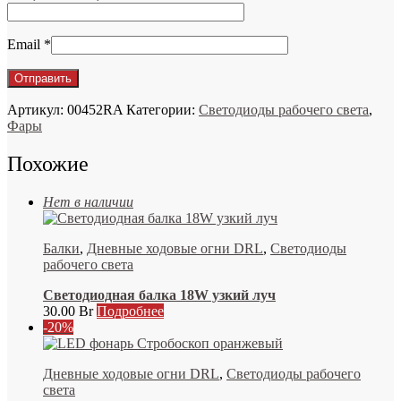
Email
*
Артикул:
00452RA
Категории:
Светодиоды рабочего света
,
Фары
Похожие
Нет в наличии
Балки
,
Дневные ходовые огни DRL
,
Светодиоды
рабочего света
Светодиодная балка 18W узкий луч
30.00
Br
Подробнее
-20%
Дневные ходовые огни DRL
,
Светодиоды рабочего
света