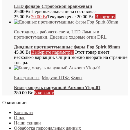
LED фонарь Стробоскоп оранжевый
25.00
Br
Первоначальная цена составляла
25.00 Br.
20.00
Br
Текущая цена: 20.00 Br.
В корзину
Светодиоды рабочего света
,
LED Лампы в
противотуманки
,
Дневные ходовые огни DRL
Диодные противотуманные фары Fog Spirit 89mm
45.00
Br
Выберите параметры
Этот товар имеет
несколько вариаций. Опции можно выбрать на странице
товара.
Билед линзы
,
Модули ПТФ
,
Фары
Билед модуль наружный Aozoom Ylop-01
280.00
Br
В корзину
О компании
Контакты
О нас
Наши скидки
Обработка персональных данных