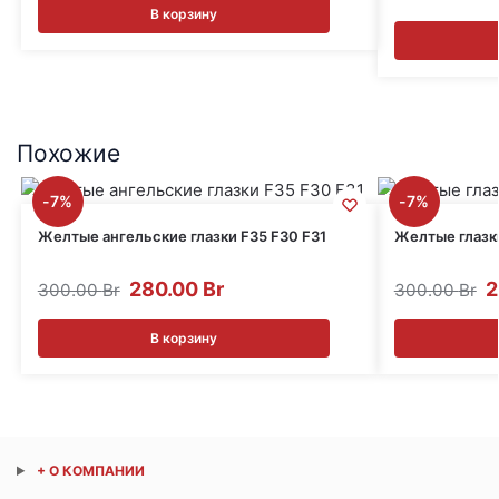
В корзину
Похожие
-7%
-7%
Желтые ангельские глазки F35 F30 F31
Желтые глазк
280.00
Br
2
300.00
Br
300.00
Br
В корзину
+ О КОМПАНИИ