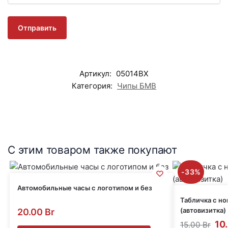
Артикул:
05014BX
Категория:
Чипы БМВ
С этим товаром также покупают
-33%
Автомобильные часы с логотипом и без
Табличка с н
(автовизитка)
20.00
Br
10
15.00
Br