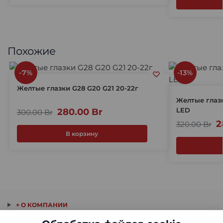
Похожие
-7%
-13%
Желтые глазки G28 G20 G21 20-22г
Желтые глаз
LED
280.00
Br
300.00
Br
2
320.00
Br
В корзину
+ О КОМПАНИИ